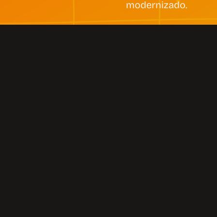
modernizado.
NOSSA MISSÃO, VISÃO E
VALORES
Nossa Missão
Criar valor para
os nossos
patrocinadores
e a população